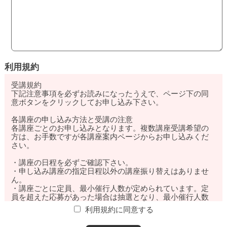
利用規約
受講規約
下記注意事項を必ずお読みになったうえで、ページ下の同
意ボタンをクリックしてお申し込み下さい。
各講座の申し込み方法と受講の注意
各講座ごとのお申し込みとなります。複数講座受講希望の
方は、お手数ですが各講座案内ページからお申し込みくだ
さい。
・講座の日程を必ずご確認下さい。
・申し込み講座の指定日程以外の講座振り替えはありませ
ん。
・講座ごとに定員、最小催行人数が定められています。定
員を超えた応募があった場合は抽選となり、最小催行人数
に満たない場合は講座を中止する場合があります。
利用規約に同意する
・主催者側の都合や講座不成立により講座が中止された場
合の受講料の請求はありません。