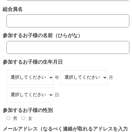
組合員名
2021
年
8
月
5
日
参加するお子様の名前（ひらがな）
by
sasaki
参加するお子様の生年月日
年
月
日
参加するお子様の性別
男
女
メールアドレス（なるべく連絡が取れるアドレスを入力