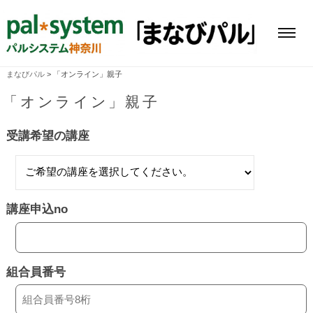
コ
ン
テ
メ
ン
ニ
ツ
ュ
ー
へ
まなびパル
>
「オンライン」親子
ス
キ
「オンライン」親子
ッ
プ
「オ
受講希望の講座
ン
ラ
講座申込no
イ
ン」
組合員番号
親
子