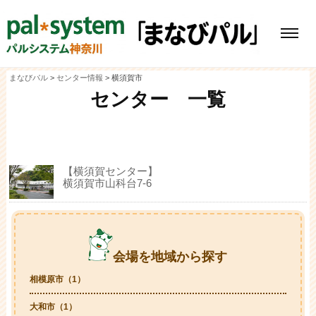
コ
ン
テ
メ
ン
ニ
ツ
ュ
ー
へ
ス
まなびパル
>
センター情報
>
横須賀市
キ
センター 一覧
ッ
プ
【横須賀センター】
横須賀市山科台7-6
会場を地域から探す
相模原市（1）
大和市（1）