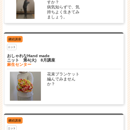
すか？
病気知らずで、気
持ちよく生きてみ
ましょう。
継続講座
ニット
おしゃれなHand made
ニット 第4(火) 8月講座
麻生センター
花束ブランケット
編んでみません
か？
継続講座
ニット